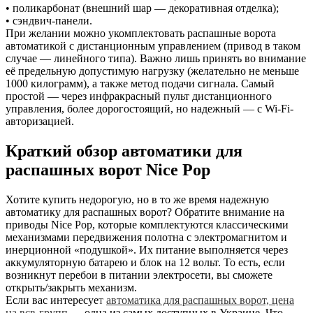
• поликарбонат (внешний шар — декоративная отделка);
• сэндвич-панели.
При желании можно укомплектовать распашные ворота
автоматикой с дистанционным управлением (привод в таком
случае — линейного типа). Важно лишь принять во внимание
её предельную допустимую нагрузку (желательно не меньше
1000 килограмм), а также метод подачи сигнала. Самый
простой — через инфракрасный пульт дистанционного
управления, более дорогостоящий, но надежный — с Wi-Fi-
авторизацией.
Краткий обзор автоматики для
распашных ворот Nice Pop
Хотите купить недорогую, но в то же время надежную
автоматику для распашных ворот? Обратите внимание на
приводы Nice Pop, которые комплектуются классическими
механизмами передвижения полотна с электромагнитом и
инерционной «подушкой». Их питание выполняется через
аккумуляторную батарею и блок на 12 вольт. То есть, если
возникнут перебои в питании электросети, вы сможете
открыть/закрыть механизм.
Если вас интересуе
т
автоматика для распашных ворот, цена
на всв-групп
—
одна из самых доступных в Украине. Что