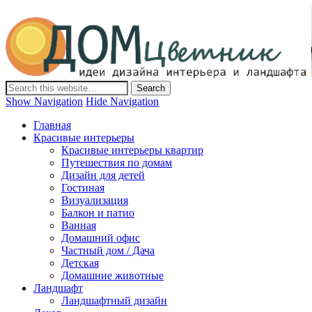
Дом-Цветник
Дизайн интерьера и ландшафта, декор и обустройство дома.
Идеи со всего мира.
Show Navigation
Hide Navigation
Главная
Красивые интерьеры
Красивые интерьеры квартир
Путешествия по домам
Дизайн для детей
Гостиная
Визуализация
Балкон и патио
Ванная
Домашний офис
Частный дом / Дача
Детская
Домашние животные
Ландшафт
Ландшафтный дизайн