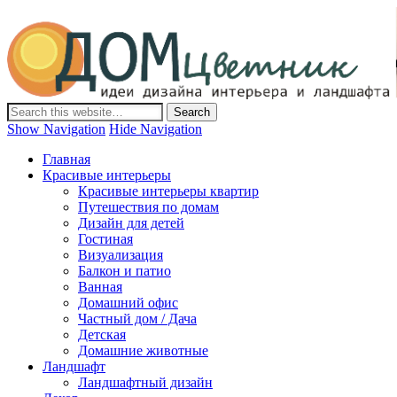
Дом-Цветник
Дизайн интерьера и ландшафта, декор и обустройство дома.
Идеи со всего мира.
Show Navigation
Hide Navigation
Главная
Красивые интерьеры
Красивые интерьеры квартир
Путешествия по домам
Дизайн для детей
Гостиная
Визуализация
Балкон и патио
Ванная
Домашний офис
Частный дом / Дача
Детская
Домашние животные
Ландшафт
Ландшафтный дизайн