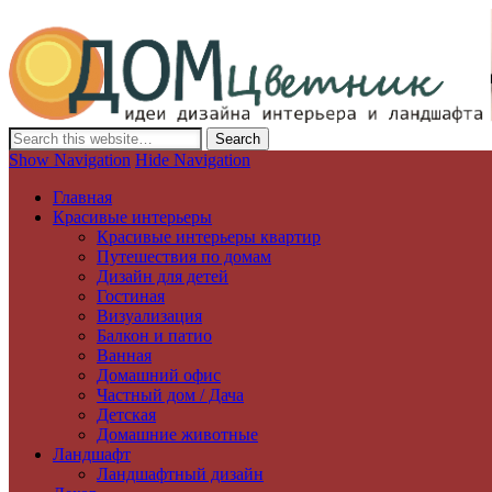
Дизайн интерьера и ландшафта, декор и обустройство дома. Иде
Show Navigation
Hide Navigation
Главная
Красивые интерьеры
Красивые интерьеры квартир
Путешествия по домам
Дизайн для детей
Гостиная
Визуализация
Балкон и патио
Ванная
Домашний офис
Частный дом / Дача
Детская
Домашние животные
Ландшафт
Ландшафтный дизайн