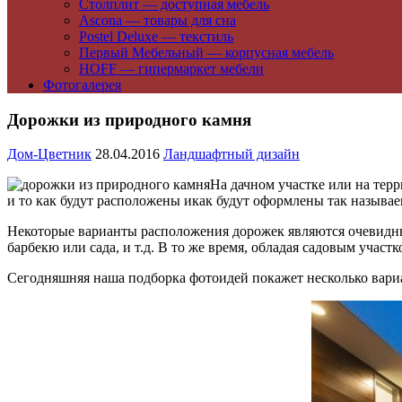
Столплит — доступная мебель
Ascona — товары для сна
Postel Deluxe — текстиль
Первый Мебельный — корпусная мебель
HOFF — гипермаркет мебели
Фотогалерея
Дорожки из природного камня
Дом-Цветник
28.04.2016
Ландшафтный дизайн
На дачном участке или на тер
и то как будут расположены икак будут оформлены так называ
Некоторые варианты расположения дорожек являются очевидными
барбекю или сада, и т.д. В то же время, обладая садовым уча
Сегодняшняя наша подборка фотоидей покажет несколько вари