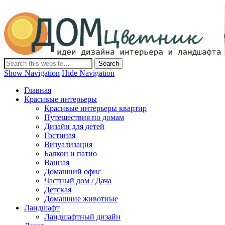
Дом-Цветник
Дизайн интерьера и ландшафта, декор и обустройство дома.
Идеи со всего мира.
Show Navigation
Hide Navigation
Главная
Красивые интерьеры
Красивые интерьеры квартир
Путешествия по домам
Дизайн для детей
Гостиная
Визуализация
Балкон и патио
Ванная
Домашний офис
Частный дом / Дача
Детская
Домашние животные
Ландшафт
Ландшафтный дизайн