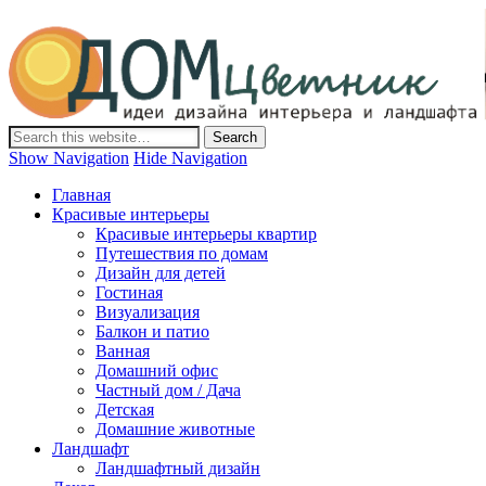
Дом-Цветник
Дизайн интерьера и ландшафта, декор и обустройство дома.
Идеи со всего мира.
Show Navigation
Hide Navigation
Главная
Красивые интерьеры
Красивые интерьеры квартир
Путешествия по домам
Дизайн для детей
Гостиная
Визуализация
Балкон и патио
Ванная
Домашний офис
Частный дом / Дача
Детская
Домашние животные
Ландшафт
Ландшафтный дизайн