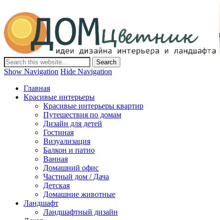
Дом-Цветник
Дизайн интерьера и ландшафта, декор и обустройство дома.
Идеи со всего мира.
Show Navigation
Hide Navigation
Главная
Красивые интерьеры
Красивые интерьеры квартир
Путешествия по домам
Дизайн для детей
Гостиная
Визуализация
Балкон и патио
Ванная
Домашний офис
Частный дом / Дача
Детская
Домашние животные
Ландшафт
Ландшафтный дизайн