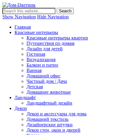
Дом-Цветник
Дизайн интерьера и ландшафта, декор и обустройство дома.
Идеи со всего мира.
Show Navigation
Hide Navigation
Главная
Красивые интерьеры
Красивые интерьеры квартир
Путешествия по домам
Дизайн для детей
Гостиная
Визуализация
Балкон и патио
Ванная
Домашний офис
Частный дом / Дача
Детская
Домашние животные
Ландшафт
Ландшафтный дизайн
Декор
Декор и аксессуары для дома
Домашний текстиль
Дизайнерские штучки
Декор стен, окон и дверей