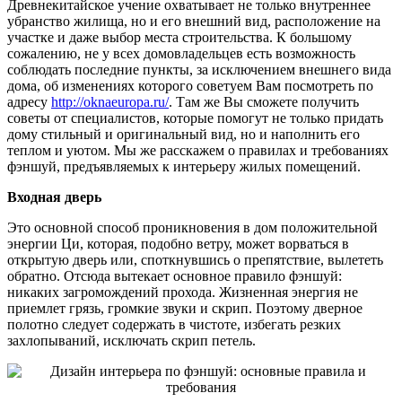
Древнекитайское учение охватывает не только внутреннее
убранство жилища, но и его внешний вид, расположение на
участке и даже выбор места строительства. К большому
сожалению, не у всех домовладельцев есть возможность
соблюдать последние пункты, за исключением внешнего вида
дома, об изменениях которого советуем Вам посмотреть по
адресу
http://oknaeuropa.ru/
. Там же Вы сможете получить
советы от специалистов, которые помогут не только придать
дому стильный и оригинальный вид, но и наполнить его
теплом и уютом. Мы же расскажем о правилах и требованиях
фэншуй, предъявляемых к интерьеру жилых помещений.
Входная дверь
Это основной способ проникновения в дом положительной
энергии Ци, которая, подобно ветру, может ворваться в
открытую дверь или, споткнувшись о препятствие, вылететь
обратно. Отсюда вытекает основное правило фэншуй:
никаких загромождений прохода. Жизненная энергия не
приемлет грязь, громкие звуки и скрип. Поэтому дверное
полотно следует содержать в чистоте, избегать резких
захлопываний, исключать скрип петель.