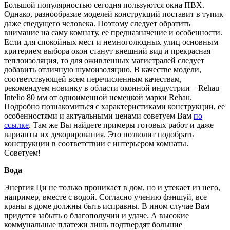
Большой популярностью сегодня пользуются окна ПВХ.
Однако, разнообразие моделей конструкций поставит в тупик
даже сведущего человека. Поэтому следует обратить
внимание на саму комнату, ее предназначение и особенности.
Если для спокойных мест и немноголюдных улиц основным
критерием выбора окон станут внешний вид и прекрасная
теплоизоляция, то для оживленных магистралей следует
добавить отличную шумоизоляцию. В качестве модели,
соответствующей всем перечисленным качествам,
рекомендуем новинку в области оконной индустрии – Rehau
Intelio 80 мм от одноименной немецкой марки Rehau.
Подробно познакомиться с характеристиками конструкции, ее
особенностями и актуальными ценами советуем Вам
по
ссылке
. Там же Вы найдете примеры готовых работ и даже
варианты их декорирования. Это позволит подобрать
конструкции в соответствии с интерьером комнаты.
Советуем!
Вода
Энергия Ци не только проникает в дом, но и утекает из него,
например, вместе с водой. Согласно учению фэншуй, все
краны в доме должны быть исправны. В ином случае Вам
придется забыть о благополучии и удаче. А высокие
коммунальные платежи лишь подтвердят большие