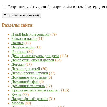
Сохранить моё имя, email и адрес сайта в этом браузере д
Разделы сайта:
HandMade и переделки
(79)
Балкон и патио
(11)
Ванная
(17)
Визуализация
(11)
Гостиная
(32)
Декор и аксессуары для дома
(118)
Декор стен, окон и дверей
(58)
Детская
(37)
Дизайн для детей
(20)
Дизайнерские штучки
(37)
Домашние животные
(5)
Домашний офис
(6)
Домашний текстиль
(17)
Красивые интерьеры квартир
(115)
Кухня
(33)
Ландшафтный дизайн
(31)
Мебель
(80)