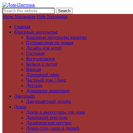
Дом-Цветник
Дизайн интерьера и ландшафта, декор и обустройство дома. Иде
Show Navigation
Hide Navigation
Главная
Красивые интерьеры
Красивые интерьеры квартир
Путешествия по домам
Дизайн для детей
Гостиная
Визуализация
Балкон и патио
Ванная
Домашний офис
Частный дом / Дача
Детская
Домашние животные
Ландшафт
Ландшафтный дизайн
Декор
Декор и аксессуары для дома
Домашний текстиль
Дизайнерские штучки
Декор стен, окон и дверей