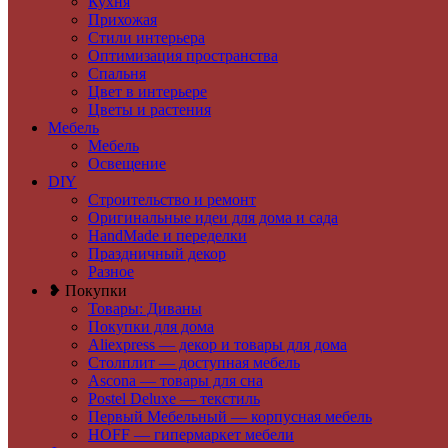
Кухня
Прихожая
Стили интерьера
Оптимизация пространства
Спальня
Цвет в интерьере
Цветы и растения
Мебель
Мебель
Освещение
DIY
Строительство и ремонт
Оригинальные идеи для дома и сада
HandMade и переделки
Праздничный декор
Разное
❥ Покупки
Товары: Диваны
Покупки для дома
Aliexpress — декор и товары для дома
Столплит — доступная мебель
Ascona — товары для сна
Postel Deluxe — текстиль
Первый Мебельный — корпусная мебель
HOFF — гипермаркет мебели