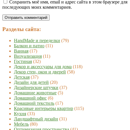
Сохранить моё имя, email и адрес сайта в этом браузере для
последующих моих комментариев.
Разделы сайта:
HandMade и переделки
(79)
Балкон и патио
(11)
Ванная
(17)
Визуализация
(11)
Гостиная
(32)
Декор и аксессуары для дома
(118)
Декор стен, окон и дверей
(58)
Детская
(37)
Дизайн для детей
(20)
Дизайнерские штучки
(37)
Домашние животные
(5)
Домашний офис
(6)
Домашний текстиль
(17)
Красивые интерьеры квартир
(115)
Кухня
(33)
Ландшафтный дизайн
(31)
Мебель
(80)
Оптимизация пространства
(41)