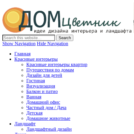
Дом-Цветник
Дизайн интерьера и ландшафта, декор и обустройство дома.
Идеи со всего мира.
Show Navigation
Hide Navigation
Главная
Красивые интерьеры
Красивые интерьеры квартир
Путешествия по домам
Дизайн для детей
Гостиная
Визуализация
Балкон и патио
Ванная
Домашний офис
Частный дом / Дача
Детская
Домашние животные
Ландшафт
Ландшафтный дизайн