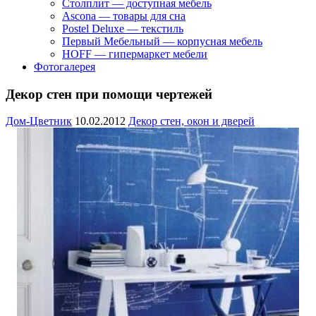
Столплит — доступная мебель
Ascona — товары для сна
Postel Deluxe — текстиль
Первый Мебельный — корпусная мебель
HOFF — гипермаркет мебели
Фотогалерея
Декор стен при помощи чертежей
Дом-Цветник
10.02.2012
Декор стен, окон и дверей