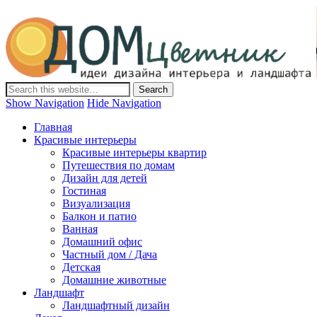
Дом-Цветник
Дизайн интерьера и ландшафта, декор и обустройство дома.
Идеи со всего мира.
Show Navigation
Hide Navigation
Главная
Красивые интерьеры
Красивые интерьеры квартир
Путешествия по домам
Дизайн для детей
Гостиная
Визуализация
Балкон и патио
Ванная
Домашний офис
Частный дом / Дача
Детская
Домашние животные
Ландшафт
Ландшафтный дизайн