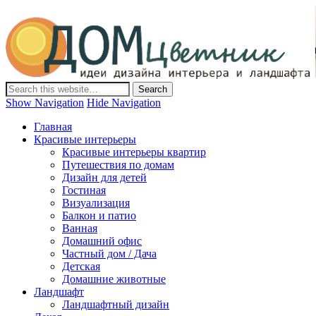
Дом-Цветник
Дизайн интерьера и ландшафта, декор и обустройство дома.
Идеи со всего мира.
Show Navigation
Hide Navigation
Главная
Красивые интерьеры
Красивые интерьеры квартир
Путешествия по домам
Дизайн для детей
Гостиная
Визуализация
Балкон и патио
Ванная
Домашний офис
Частный дом / Дача
Детская
Домашние животные
Ландшафт
Ландшафтный дизайн