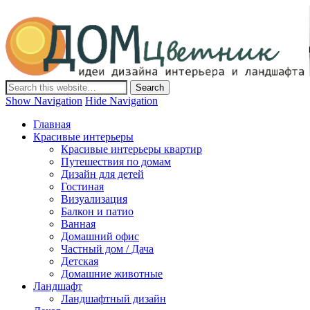
Дом-Цветник
Дизайн интерьера и ландшафта, декор и обустройство дома.
Идеи со всего мира.
Show Navigation
Hide Navigation
Главная
Красивые интерьеры
Красивые интерьеры квартир
Путешествия по домам
Дизайн для детей
Гостиная
Визуализация
Балкон и патио
Ванная
Домашний офис
Частный дом / Дача
Детская
Домашние животные
Ландшафт
Ландшафтный дизайн