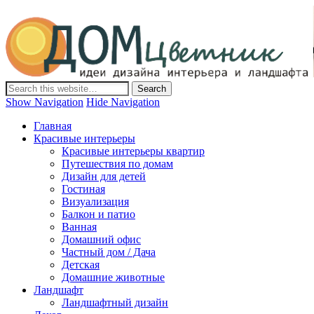
Дом-Цветник
Дизайн интерьера и ландшафта, декор и обустройство дома.
Идеи со всего мира.
Show Navigation
Hide Navigation
Главная
Красивые интерьеры
Красивые интерьеры квартир
Путешествия по домам
Дизайн для детей
Гостиная
Визуализация
Балкон и патио
Ванная
Домашний офис
Частный дом / Дача
Детская
Домашние животные
Ландшафт
Ландшафтный дизайн