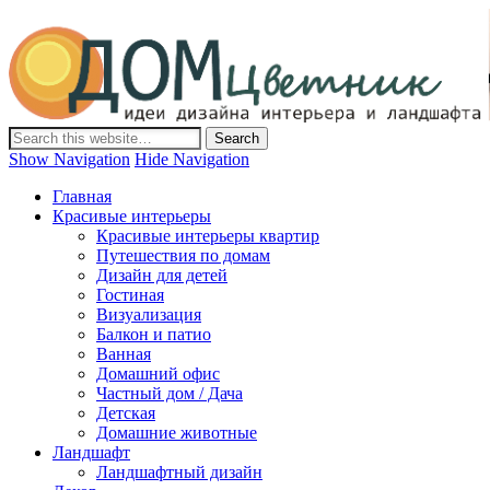
Дом-Цветник
Дизайн интерьера и ландшафта, декор и обустройство дома.
Идеи со всего мира.
Show Navigation
Hide Navigation
Главная
Красивые интерьеры
Красивые интерьеры квартир
Путешествия по домам
Дизайн для детей
Гостиная
Визуализация
Балкон и патио
Ванная
Домашний офис
Частный дом / Дача
Детская
Домашние животные
Ландшафт
Ландшафтный дизайн