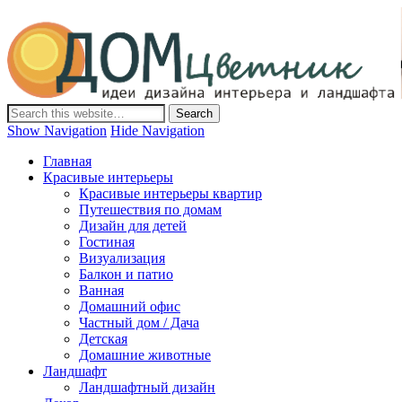
Дом-Цветник
Дизайн интерьера и ландшафта, декор и обустройство дома.
Идеи со всего мира.
Show Navigation
Hide Navigation
Главная
Красивые интерьеры
Красивые интерьеры квартир
Путешествия по домам
Дизайн для детей
Гостиная
Визуализация
Балкон и патио
Ванная
Домашний офис
Частный дом / Дача
Детская
Домашние животные
Ландшафт
Ландшафтный дизайн