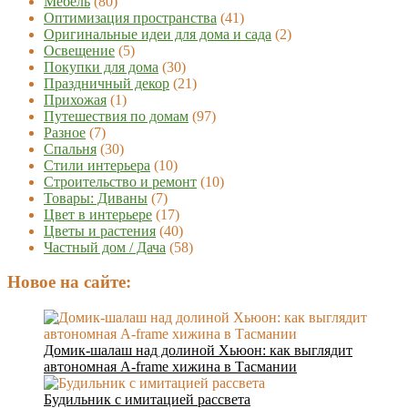
Мебель
(80)
Оптимизация пространства
(41)
Оригинальные идеи для дома и сада
(2)
Освещение
(5)
Покупки для дома
(30)
Праздничный декор
(21)
Прихожая
(1)
Путешествия по домам
(97)
Разное
(7)
Спальня
(30)
Стили интерьера
(10)
Строительство и ремонт
(10)
Товары: Диваны
(7)
Цвет в интерьере
(17)
Цветы и растения
(40)
Частный дом / Дача
(58)
Новое на сайте:
Домик-шалаш над долиной Хьюон: как выглядит
автономная A-frame хижина в Тасмании
Будильник с имитацией рассвета