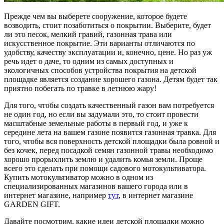
Прежде чем вы выберете сооружение, которое будете
возводить, стоит позаботиться о покрытии. Выберите, будет
ли это песок, мелкий гравий, газонная трава или
искусственное покрытие. Эти варианты отличаются по
удобству, качеству эксплуатации и, конечно, цене. Но раз уж
речь идет о даче, то одним из самых доступных и
экологичных способов устройства покрытия на детской
площадке является создание хорошего газона. Детям будет так
приятно побегать по травке в летнюю жару!
Для того, чтобы создать качественный газон вам потребуется
не один год, но если вы задумали это, то стоит провести
масштабные земельные работы в первый год, и уже к
середине лета на вашем газоне появится газонная травка. Для
того, чтобы вся поверхность детской площадки была ровной и
без кочек, перед посадкой семян газонной травы необходимо
хорошо прорыхлить землю и удалить комья земли. Проще
всего это сделать при помощи садового мотокультиватора.
Купить мотокультиватор можно в одном из
специализированных магазинов вашего города или в
интернет магазине, например
тут
, в интернет магазине
GARDEN GIFT.
Давайте посмотрим, какие идеи детской площадки можно