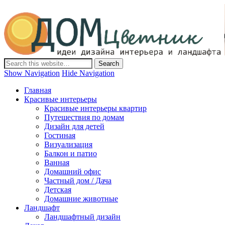
Дом-Цветник
Дизайн интерьера и ландшафта, декор и обустройство дома.
Идеи со всего мира.
Show Navigation
Hide Navigation
Главная
Красивые интерьеры
Красивые интерьеры квартир
Путешествия по домам
Дизайн для детей
Гостиная
Визуализация
Балкон и патио
Ванная
Домашний офис
Частный дом / Дача
Детская
Домашние животные
Ландшафт
Ландшафтный дизайн