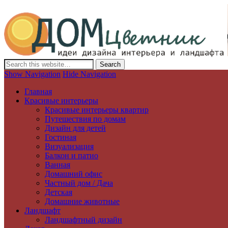
Дизайн интерьера и ландшафта, декор и обустройство дома. Иде
Show Navigation
Hide Navigation
Главная
Красивые интерьеры
Красивые интерьеры квартир
Путешествия по домам
Дизайн для детей
Гостиная
Визуализация
Балкон и патио
Ванная
Домашний офис
Частный дом / Дача
Детская
Домашние животные
Ландшафт
Ландшафтный дизайн