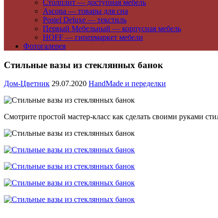
Столплит — доступная мебель
Ascona — товары для сна
Postel Deluxe — текстиль
Первый Мебельный — корпусная мебель
HOFF — гипермаркет мебели
Фотогалерея
Стильные вазы из стеклянных банок
Дом-Цветник
29.07.2020
HandMade и переделки
Смотрите простой мастер-класс как сделать своими руками сти