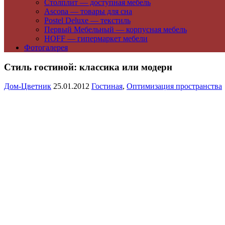
Столплит — доступная мебель
Ascona — товары для сна
Postel Deluxe — текстиль
Первый Мебельный — корпусная мебель
HOFF — гипермаркет мебели
Фотогалерея
Стиль гостиной: классика или модерн
Дом-Цветник
25.01.2012
Гостиная
,
Оптимизация пространства