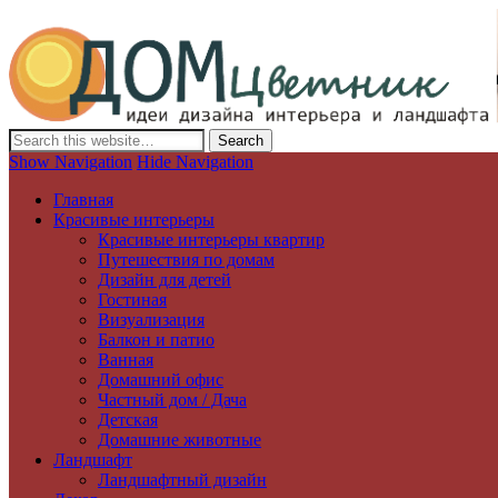
Дизайн интерьера и ландшафта, декор и обустройство дома. Иде
Show Navigation
Hide Navigation
Главная
Красивые интерьеры
Красивые интерьеры квартир
Путешествия по домам
Дизайн для детей
Гостиная
Визуализация
Балкон и патио
Ванная
Домашний офис
Частный дом / Дача
Детская
Домашние животные
Ландшафт
Ландшафтный дизайн