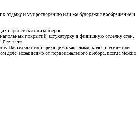
ет к отдыху и умиротворению или же будоражит воображение и
щих европейских дизайнеров.
у напольных покрытий, штукатурку и финишную отделку стен,
йте и это.
ние. Пастельная или яркая цветовая гамма, классические или
мом деле, независимо от первоначального выбора, всегда можно