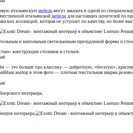
сивую итальянскую
мебель
могут заказать в одной из специализи
ачественной итальянской
мебели
для настоящих ценителей по п
ьянских коллекций, которая не уступает по качеству, но более вы
астольным и напольным светильникам причудливой формы и стил
тью» конструкции столиков и стульев.
йн — это больше про классику — добротную, «богатую», краси
Наш выбор в этом фото — плотная текстильная ширма розово-
йнерского интерьера.
йнеров интерьера.