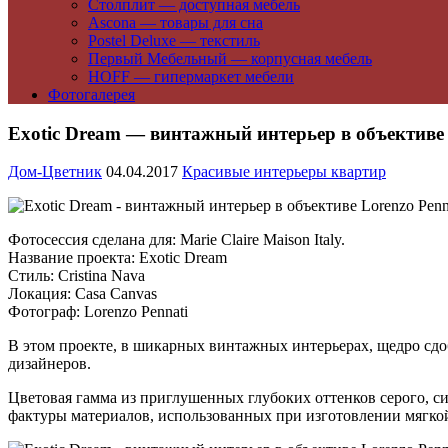
Столплит — доступная мебель
Ascona — товары для сна
Postel Deluxe — текстиль
Первый Мебельный — корпусная мебель
HOFF — гипермаркет мебели
Фотогалерея
Exotic Dream — винтажный интерьер в объективе 
Дом-Цветник
04.04.2017
Красивые интерьеры квартир
Фотосессия сделана для: Marie Claire Maison Italy.
Название проекта: Exotic Dream
Стиль: Cristina Nava
Локация: Casa Canvas
Фотограф: Lorenzo Pennati
В этом проекте, в шикарных винтажных интерьерах, щедро сд
дизайнеров.
Цветовая гамма из приглушенных глубоких оттенков серого, с
фактуры материалов, использованных при изготовлении мягк