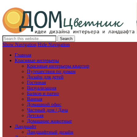
Дизайн интерьера и ландшафта, декор и обустройство дома. Иде
Show Navigation
Hide Navigation
Главная
Красивые интерьеры
Красивые интерьеры квартир
Путешествия по домам
Дизайн для детей
Гостиная
Визуализация
Балкон и патио
Ванная
Домашний офис
Частный дом / Дача
Детская
Домашние животные
Ландшафт
Ландшафтный дизайн