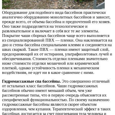
Оборудование для подобного вида бассейнов практически
аналогично оборудованию монолитных бассейнов и зависит,
прежде всего, от объема бассейна и предпочтений его хозяев.
Оно также подразделяется на технологическое и
развлекательное и включает в себя все те же элементы.
Покрытие чаши сборных бассейнов чаще всего выполняется
из специализированной ПВХ — пленки. Она наклеивается на
дно и стены бассейна специальными клеями и соединяется на
швах сваркой. Такие ПВХ — пленки имеют защитный слой,
предохраняющий их от истирания, ультрафиолетовых лучей и
обесцвечивания. Стоимость отделки пленками значительно
ниже стоимости отделки мозаичной или керамической
плиткой, однако устойчивость пленки к механическим
воздействиям, не идет ни в какое сравнение с ними.
Гидромассажные спа бассейны.
Это совершенно отличный
от остальных класс бассейнов. Чаши гидромассажных
бассейнов обычно имеют меньший объем, чем уже
рассмотренные типы, что в первую очередь объясняется их
специфической функциональностью. По своему назначению
гидромассажные бассейны являются скорее объектом
оздоровления, чем купания. Терапевтический эффект в таких
бассейнах достигается за счет прогревания тела человека и