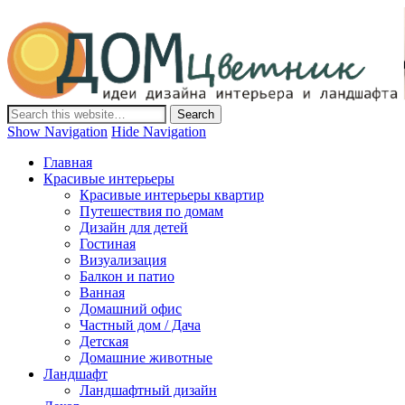
Дом-Цветник
Дизайн интерьера и ландшафта, декор и обустройство дома.
Идеи со всего мира.
Show Navigation
Hide Navigation
Главная
Красивые интерьеры
Красивые интерьеры квартир
Путешествия по домам
Дизайн для детей
Гостиная
Визуализация
Балкон и патио
Ванная
Домашний офис
Частный дом / Дача
Детская
Домашние животные
Ландшафт
Ландшафтный дизайн