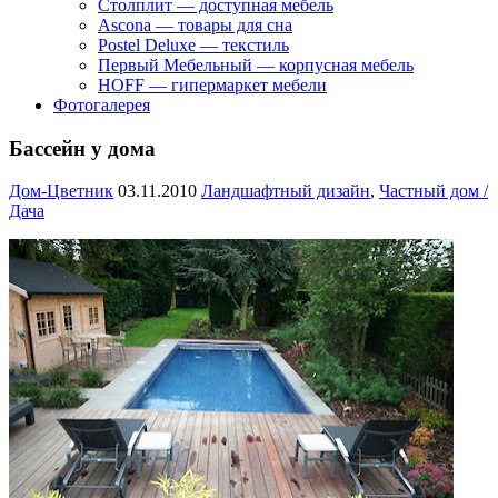
Столплит — доступная мебель
Ascona — товары для сна
Postel Deluxe — текстиль
Первый Мебельный — корпусная мебель
HOFF — гипермаркет мебели
Фотогалерея
Бассейн у дома
Дом-Цветник
03.11.2010
Ландшафтный дизайн
,
Частный дом /
Дача