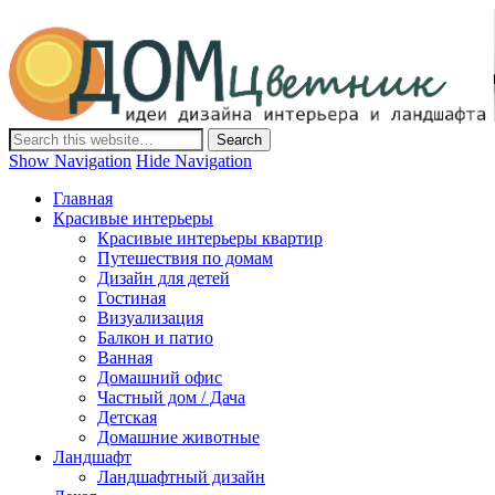
Дом-Цветник
Дизайн интерьера и ландшафта, декор и обустройство дома.
Идеи со всего мира.
Show Navigation
Hide Navigation
Главная
Красивые интерьеры
Красивые интерьеры квартир
Путешествия по домам
Дизайн для детей
Гостиная
Визуализация
Балкон и патио
Ванная
Домашний офис
Частный дом / Дача
Детская
Домашние животные
Ландшафт
Ландшафтный дизайн