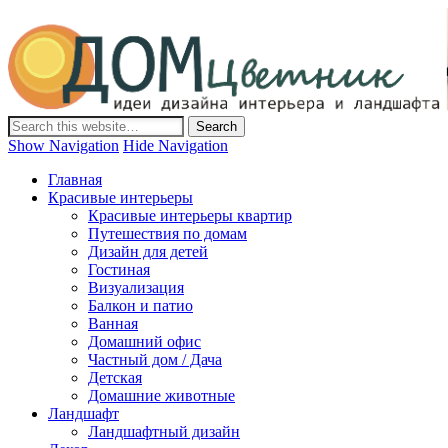
Дом-Цветник
Дизайн интерьера и ландшафта, декор и обустройство дома.
Идеи со всего мира.
Show Navigation
Hide Navigation
Главная
Красивые интерьеры
Красивые интерьеры квартир
Путешествия по домам
Дизайн для детей
Гостиная
Визуализация
Балкон и патио
Ванная
Домашний офис
Частный дом / Дача
Детская
Домашние животные
Ландшафт
Ландшафтный дизайн