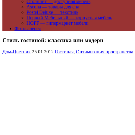
Столплит — доступная мебель
Ascona — товары для сна
Postel Deluxe — текстиль
Первый Мебельный — корпусная мебель
HOFF — гипермаркет мебели
Фотогалерея
Стиль гостиной: классика или модерн
Дом-Цветник
25.01.2012
Гостиная
,
Оптимизация пространства