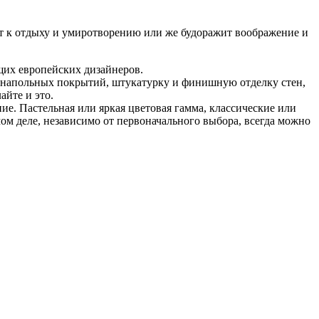
ет к отдыху и умиротворению или же будоражит воображение и
щих европейских дизайнеров.
у напольных покрытий, штукатурку и финишную отделку стен,
йте и это.
ние. Пастельная или яркая цветовая гамма, классические или
мом деле, независимо от первоначального выбора, всегда можно