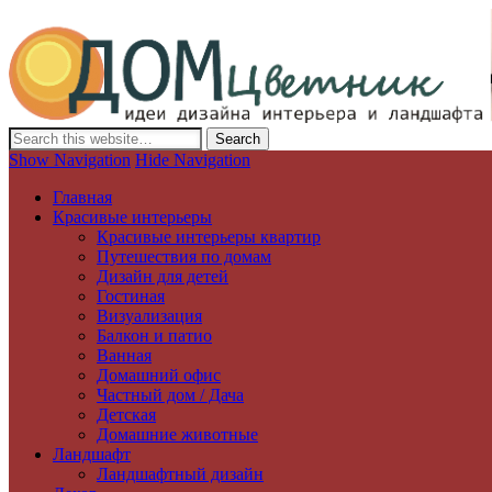
Дизайн интерьера и ландшафта, декор и обустройство дома. Иде
Show Navigation
Hide Navigation
Главная
Красивые интерьеры
Красивые интерьеры квартир
Путешествия по домам
Дизайн для детей
Гостиная
Визуализация
Балкон и патио
Ванная
Домашний офис
Частный дом / Дача
Детская
Домашние животные
Ландшафт
Ландшафтный дизайн