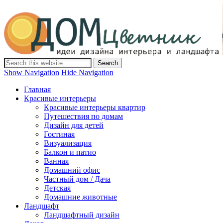
Дом-Цветник
Дизайн интерьера и ландшафта, декор и обустройство дома.
Идеи со всего мира.
Show Navigation
Hide Navigation
Главная
Красивые интерьеры
Красивые интерьеры квартир
Путешествия по домам
Дизайн для детей
Гостиная
Визуализация
Балкон и патио
Ванная
Домашний офис
Частный дом / Дача
Детская
Домашние животные
Ландшафт
Ландшафтный дизайн