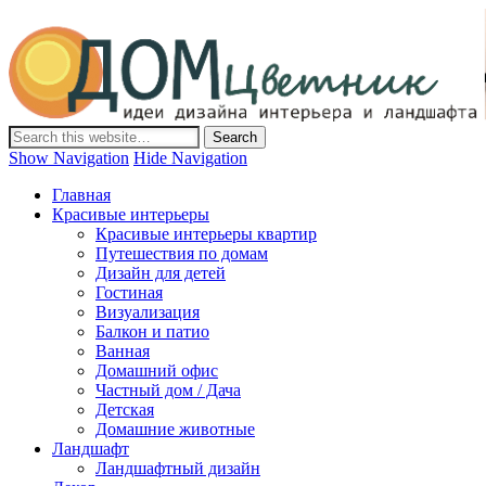
Дом-Цветник
Дизайн интерьера и ландшафта, декор и обустройство дома.
Идеи со всего мира.
Show Navigation
Hide Navigation
Главная
Красивые интерьеры
Красивые интерьеры квартир
Путешествия по домам
Дизайн для детей
Гостиная
Визуализация
Балкон и патио
Ванная
Домашний офис
Частный дом / Дача
Детская
Домашние животные
Ландшафт
Ландшафтный дизайн