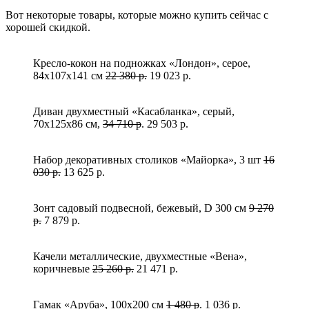
Вот некоторые товары, которые можно купить сейчас с
хорошей скидкой.
Кресло-кокон на подножках «Лондон», серое,
84х107х141 см
22 380 р.
19 023 р.
Диван двухместный «Касабланка», серый,
70х125х86 см,
34 710 р
. 29 503 р.
Набор декоративных столиков «Майорка», 3 шт
16
030 р.
13 625 р.
Зонт садовый подвесной, бежевый, D 300 см
9 270
р.
7 879 р.
Качели металлические, двухместные «Вена»,
коричневые
25 260 р.
21 471 р.
Гамак «Аруба», 100х200 см
1 480 р
. 1 036 р.