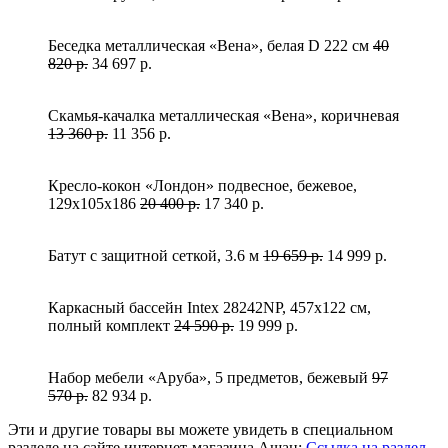
Беседка металлическая «Вена», белая D 222 см
40
820 р.
34 697 р.
Скамья-качалка металлическая «Вена», коричневая
13 360 р.
11 356 р.
Кресло-кокон «Лондон» подвесное, бежевое,
129х105х186
20 400 р.
17 340 р.
Батут с защитной сеткой, 3.6 м
19 659 р.
14 999 р.
Каркасный бассейн Intex 28242NP, 457х122 см,
полный комплект
24 590 р.
19 999 р.
Набор мебели «Аруба», 5 предметов, бежевый
97
570 р.
82 934 р.
Эти и другие товары вы можете увидеть в специальном
разделе на сайте интернет-магазина Ашан:
Ссылка на раздел