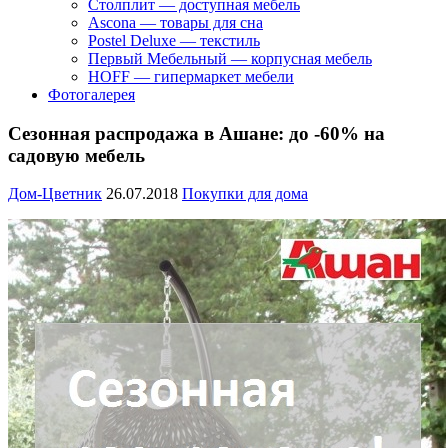
Столплит — доступная мебель
Ascona — товары для сна
Postel Deluxe — текстиль
Первый Мебельный — корпусная мебель
HOFF — гипермаркет мебели
Фотогалерея
Сезонная распродажа в Ашане: до -60% на
садовую мебель
Дом-Цветник
26.07.2018
Покупки для дома