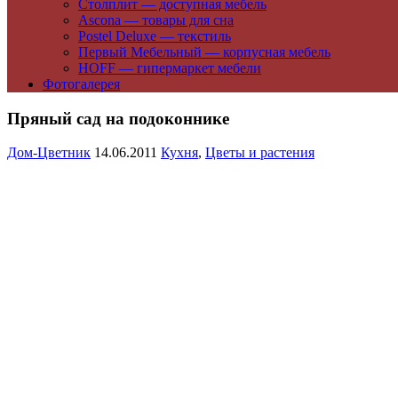
Столплит — доступная мебель
Ascona — товары для сна
Postel Deluxe — текстиль
Первый Мебельный — корпусная мебель
HOFF — гипермаркет мебели
Фотогалерея
Пряный сад на подоконнике
Дом-Цветник
14.06.2011
Кухня
,
Цветы и растения