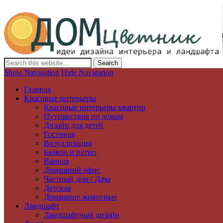
Дизайн интерьера и ландшафта, декор и обустройство дома. Иде
Show Navigation
Hide Navigation
Главная
Красивые интерьеры
Красивые интерьеры квартир
Путешествия по домам
Дизайн для детей
Гостиная
Визуализация
Балкон и патио
Ванная
Домашний офис
Частный дом / Дача
Детская
Домашние животные
Ландшафт
Ландшафтный дизайн