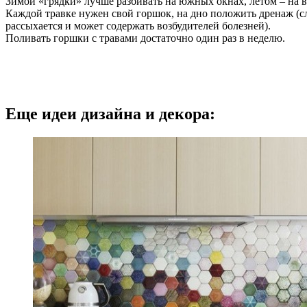
Зимой «грядки» лучше разбивать на южных окнах, летом – на 
Каждой травке нужен свой горшок, на дно положить дренаж (сл
рассыхается и может содержать возбудителей болезней).
Поливать горшки с травами достаточно один раз в неделю.
Еще идеи дизайна и декора: