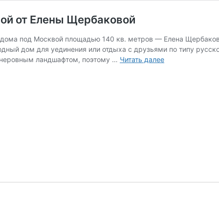
вой от Елены Щербаковой
о дома под Москвой площадью 140 кв. метров — Елена Щербаков
дный дом для уединения или отдыха с друзьями по типу русск
Проект
с неровным ландшафтом, поэтому …
Читать далее
бревенчатого
дома
под
Москвой
от
Елены
Щербаковой