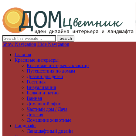
Дизайн интерьера и ландшафта, декор и обустройство дома. Иде
Show Navigation
Hide Navigation
Главная
Красивые интерьеры
Красивые интерьеры квартир
Путешествия по домам
Дизайн для детей
Гостиная
Визуализация
Балкон и патио
Ванная
Домашний офис
Частный дом / Дача
Детская
Домашние животные
Ландшафт
Ландшафтный дизайн