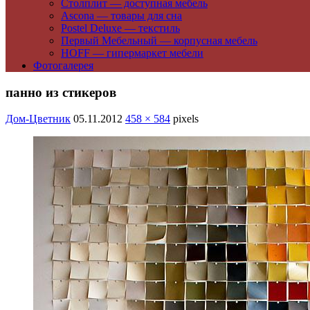
Столплит — доступная мебель
Ascona — товары для сна
Postel Deluxe — текстиль
Первый Мебельный — корпусная мебель
HOFF — гипермаркет мебели
Фотогалерея
панно из стикеров
Дом-Цветник
05.11.2012
458 × 584
pixels