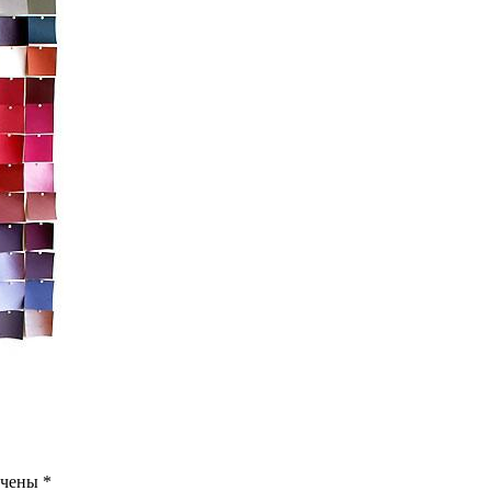
ечены
*