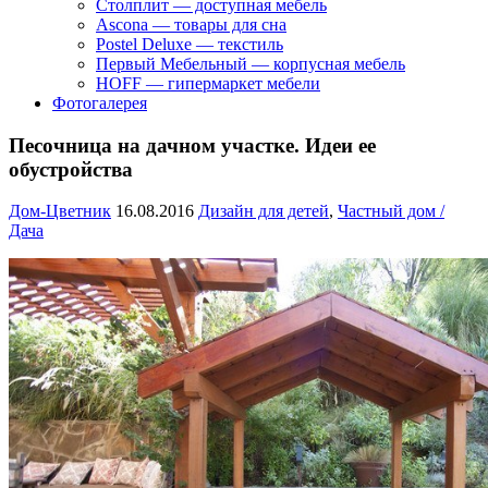
Столплит — доступная мебель
Ascona — товары для сна
Postel Deluxe — текстиль
Первый Мебельный — корпусная мебель
HOFF — гипермаркет мебели
Фотогалерея
Песочница на дачном участке. Идеи ее
обустройства
Дом-Цветник
16.08.2016
Дизайн для детей
,
Частный дом /
Дача