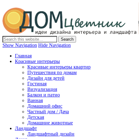
Дом-Цветник
Дизайн интерьера и ландшафта, декор и обустройство дома.
Идеи со всего мира.
Show Navigation
Hide Navigation
Главная
Красивые интерьеры
Красивые интерьеры квартир
Путешествия по домам
Дизайн для детей
Гостиная
Визуализация
Балкон и патио
Ванная
Домашний офис
Частный дом / Дача
Детская
Домашние животные
Ландшафт
Ландшафтный дизайн