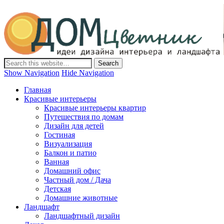
Дом-Цветник
Дизайн интерьера и ландшафта, декор и обустройство дома.
Идеи со всего мира.
Show Navigation
Hide Navigation
Главная
Красивые интерьеры
Красивые интерьеры квартир
Путешествия по домам
Дизайн для детей
Гостиная
Визуализация
Балкон и патио
Ванная
Домашний офис
Частный дом / Дача
Детская
Домашние животные
Ландшафт
Ландшафтный дизайн