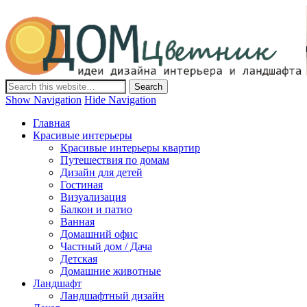
Дом-Цветник
Дизайн интерьера и ландшафта, декор и обустройство дома.
Идеи со всего мира.
Show Navigation
Hide Navigation
Главная
Красивые интерьеры
Красивые интерьеры квартир
Путешествия по домам
Дизайн для детей
Гостиная
Визуализация
Балкон и патио
Ванная
Домашний офис
Частный дом / Дача
Детская
Домашние животные
Ландшафт
Ландшафтный дизайн