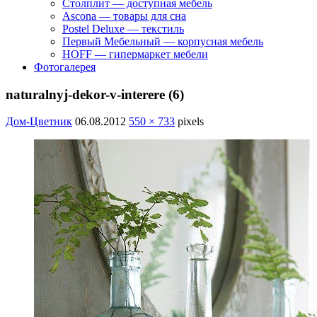
Столплит — доступная мебель
Ascona — товары для сна
Postel Deluxe — текстиль
Первый Мебельный — корпусная мебель
HOFF — гипермаркет мебели
Фотогалерея
naturalnyj-dekor-v-interere (6)
Дом-Цветник
06.08.2012
550 × 733
pixels