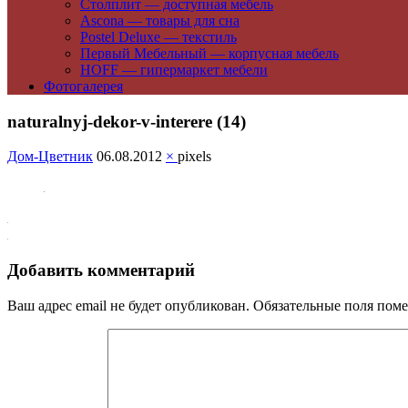
Столплит — доступная мебель
Ascona — товары для сна
Postel Deluxe — текстиль
Первый Мебельный — корпусная мебель
HOFF — гипермаркет мебели
Фотогалерея
naturalnyj-dekor-v-interere (14)
Дом-Цветник
06.08.2012
×
pixels
Добавить комментарий
Ваш адрес email не будет опубликован.
Обязательные поля пом