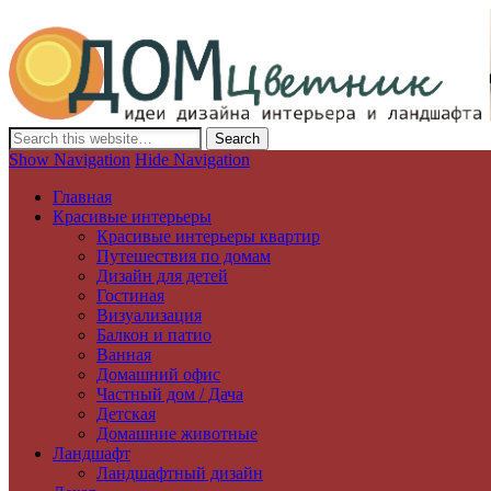
Дизайн интерьера и ландшафта, декор и обустройство дома. Иде
Show Navigation
Hide Navigation
Главная
Красивые интерьеры
Красивые интерьеры квартир
Путешествия по домам
Дизайн для детей
Гостиная
Визуализация
Балкон и патио
Ванная
Домашний офис
Частный дом / Дача
Детская
Домашние животные
Ландшафт
Ландшафтный дизайн