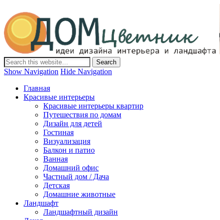
Дом-Цветник
Дизайн интерьера и ландшафта, декор и обустройство дома.
Идеи со всего мира.
Show Navigation
Hide Navigation
Главная
Красивые интерьеры
Красивые интерьеры квартир
Путешествия по домам
Дизайн для детей
Гостиная
Визуализация
Балкон и патио
Ванная
Домашний офис
Частный дом / Дача
Детская
Домашние животные
Ландшафт
Ландшафтный дизайн