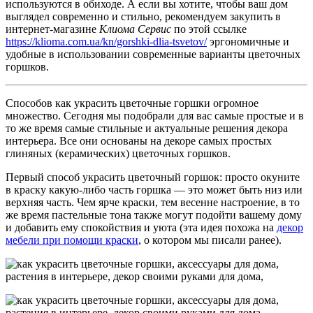
используются в обиходе. А если вы хотите, чтобы ваш дом
выглядел современно и стильно, рекомендуем закупить в
интернет-магазине
Клиома Сервис
по этой ссылке
https://klioma.com.ua/kn/gorshki-dlia-tsvetov/
эргономичные и
удобные в использовании современные варианты цветочных
горшков.
Способов как украсить цветочные горшки огромное
множество. Сегодня мы подобрали для вас самые простые и в
то же время самые стильные и актуальные решения декора
интерьера. Все они основаны на декоре самых простых
глиняных (керамических) цветочных горшков.
Первый способ украсить цветочный горшок: просто окуните
в краску какую-либо часть горшка — это может быть низ или
верхняя часть. Чем ярче краски, тем весенне настроение, в то
же время пастельные тона также могут подойти вашему дому
и добавить ему спокойствия и уюта (эта идея похожа на
декор
мебели при помощи краски
, о котором мы писали ранее).