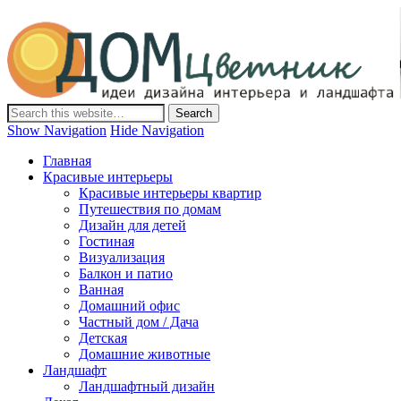
Дом-Цветник
Дизайн интерьера и ландшафта, декор и обустройство дома.
Идеи со всего мира.
Show Navigation
Hide Navigation
Главная
Красивые интерьеры
Красивые интерьеры квартир
Путешествия по домам
Дизайн для детей
Гостиная
Визуализация
Балкон и патио
Ванная
Домашний офис
Частный дом / Дача
Детская
Домашние животные
Ландшафт
Ландшафтный дизайн