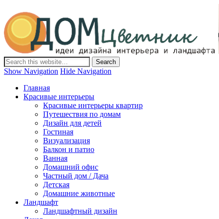
Дом-Цветник
Дизайн интерьера и ландшафта, декор и обустройство дома.
Идеи со всего мира.
Show Navigation
Hide Navigation
Главная
Красивые интерьеры
Красивые интерьеры квартир
Путешествия по домам
Дизайн для детей
Гостиная
Визуализация
Балкон и патио
Ванная
Домашний офис
Частный дом / Дача
Детская
Домашние животные
Ландшафт
Ландшафтный дизайн