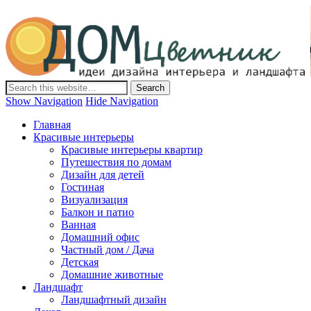
Дом-Цветник
Дизайн интерьера и ландшафта, декор и обустройство дома.
Идеи со всего мира.
Show Navigation
Hide Navigation
Главная
Красивые интерьеры
Красивые интерьеры квартир
Путешествия по домам
Дизайн для детей
Гостиная
Визуализация
Балкон и патио
Ванная
Домашний офис
Частный дом / Дача
Детская
Домашние животные
Ландшафт
Ландшафтный дизайн