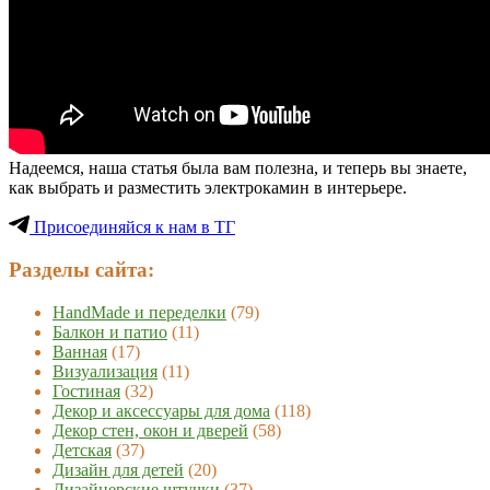
Надеемся, наша статья была вам полезна, и теперь вы знаете,
как выбрать и разместить электрокамин в интерьере.
Присоединяйся к нам в ТГ
Разделы сайта:
HandMade и переделки
(79)
Балкон и патио
(11)
Ванная
(17)
Визуализация
(11)
Гостиная
(32)
Декор и аксессуары для дома
(118)
Декор стен, окон и дверей
(58)
Детская
(37)
Дизайн для детей
(20)
Дизайнерские штучки
(37)