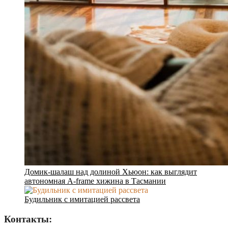
Домик-шалаш над долиной Хьюон: как выглядит
автономная A-frame хижина в Тасмании
Будильник с имитацией рассвета
Контакты: