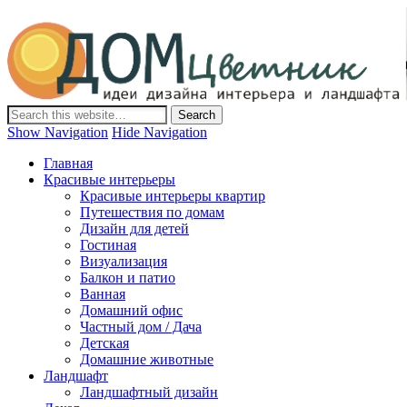
Дом-Цветник
Дизайн интерьера и ландшафта, декор и обустройство дома.
Идеи со всего мира.
Show Navigation
Hide Navigation
Главная
Красивые интерьеры
Красивые интерьеры квартир
Путешествия по домам
Дизайн для детей
Гостиная
Визуализация
Балкон и патио
Ванная
Домашний офис
Частный дом / Дача
Детская
Домашние животные
Ландшафт
Ландшафтный дизайн