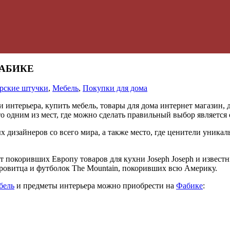
 ФАБИКЕ
рские штучки
,
Мебель
,
Покупки для дома
 то одним из мест, где можно сделать правильный выбор являе
дизайнеров со всего мира, а также место, где ценители уникал
покоривших Европу товаров для кухни Joseph Joseph и известн
ровитца и футболок The Mountain, покоривших всю Америку.
бель
и предметы интерьера можно приобрести на
Фабике
: