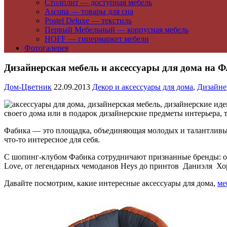
Столплит — доступная мебель
Ascona — товары для сна
Postel Deluxe — текстиль
Первый Мебельный — корпусная мебель
HOFF — гипермаркет мебели
Фотогалерея
Дизайнерская мебель и аксессуары для дома на
Дом-Цветник
22.09.2013
Декор и аксессуары для дома
,
Дизайне
своего дома или в подарок дизайнерские предметы интерьера,
Фабика — это площадка, объединяющая молодых и талантливых 
что-то интересное для себя.
С шопинг-клубом Фабика сотрудничают признанные бренды: от 
Love, от легендарных чемоданов Heys до принтов Даниэля Хо
Давайте посмотрим, какие интересные аксессуары для дома,
ме