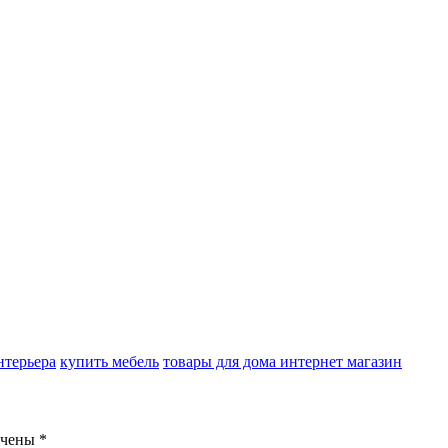
нтерьера
купить мебель
товары для дома интернет магазин
ечены
*