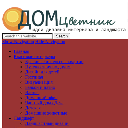
Дизайн интерьера и ландшафта, декор и обустройство дома. Иде
Show Navigation
Hide Navigation
Главная
Красивые интерьеры
Красивые интерьеры квартир
Путешествия по домам
Дизайн для детей
Гостиная
Визуализация
Балкон и патио
Ванная
Домашний офис
Частный дом / Дача
Детская
Домашние животные
Ландшафт
Ландшафтный дизайн