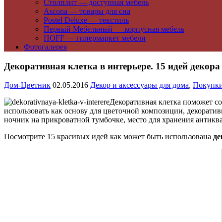
Столплит — доступная мебель
Ascona — товары для сна
Postel Deluxe — текстиль
Первый Мебельный — корпусная мебель
HOFF — гипермаркет мебели
Фотогалерея
Декоративная клетка в интерьере. 15 идей декора
Дом-Цветник
02.05.2016
Декор и аксессуары для дома
,
Покупки
Декоративная клетка поможет со
использовать как основу для цветочной композиции, декорати
ночник на прикроватной тумбочке, место для хранения антикв
Посмотрите 15 красивых идей как может быть использована
де