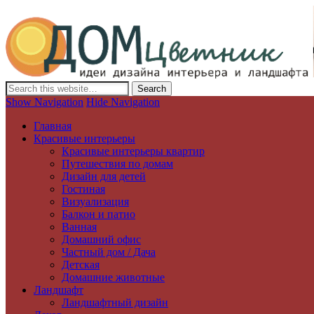
Дизайн интерьера и ландшафта, декор и обустройство дома. Иде
Show Navigation
Hide Navigation
Главная
Красивые интерьеры
Красивые интерьеры квартир
Путешествия по домам
Дизайн для детей
Гостиная
Визуализация
Балкон и патио
Ванная
Домашний офис
Частный дом / Дача
Детская
Домашние животные
Ландшафт
Ландшафтный дизайн