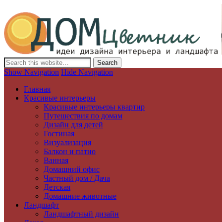
Дизайн интерьера и ландшафта, декор и обустройство дома. Иде
Show Navigation
Hide Navigation
Главная
Красивые интерьеры
Красивые интерьеры квартир
Путешествия по домам
Дизайн для детей
Гостиная
Визуализация
Балкон и патио
Ванная
Домашний офис
Частный дом / Дача
Детская
Домашние животные
Ландшафт
Ландшафтный дизайн