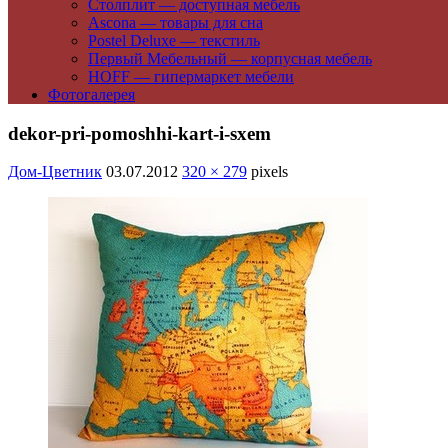
Столплит — доступная мебель
Ascona — товары для сна
Postel Deluxe — текстиль
Первый Мебельный — корпусная мебель
HOFF — гипермаркет мебели
Фотогалерея
dekor-pri-pomoshhi-kart-i-sxem
Дом-Цветник
03.07.2012
320 × 279
pixels