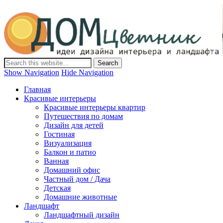
Дом-Цветник
Дизайн интерьера и ландшафта, декор и обустройство дома.
Идеи со всего мира.
Show Navigation
Hide Navigation
Главная
Красивые интерьеры
Красивые интерьеры квартир
Путешествия по домам
Дизайн для детей
Гостиная
Визуализация
Балкон и патио
Ванная
Домашний офис
Частный дом / Дача
Детская
Домашние животные
Ландшафт
Ландшафтный дизайн