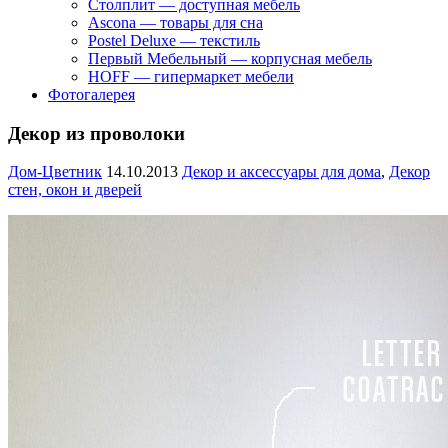
Столплит — доступная мебель
Ascona — товары для сна
Postel Deluxe — текстиль
Первый Мебельный — корпусная мебель
HOFF — гипермаркет мебели
Фотогалерея
Декор из проволоки
Дом-Цветник
14.10.2013
Декор и аксессуары для дома
,
Декор
стен, окон и дверей