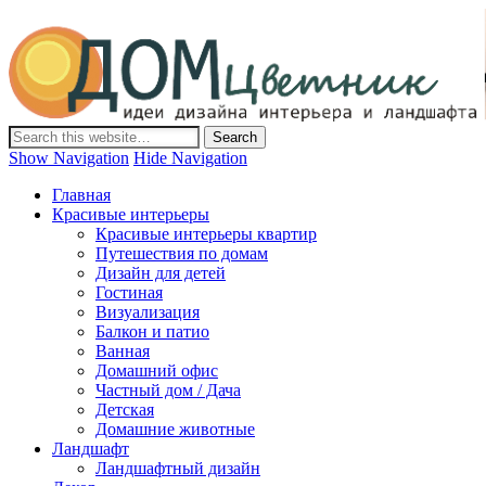
Дом-Цветник
Дизайн интерьера и ландшафта, декор и обустройство дома.
Идеи со всего мира.
Show Navigation
Hide Navigation
Главная
Красивые интерьеры
Красивые интерьеры квартир
Путешествия по домам
Дизайн для детей
Гостиная
Визуализация
Балкон и патио
Ванная
Домашний офис
Частный дом / Дача
Детская
Домашние животные
Ландшафт
Ландшафтный дизайн