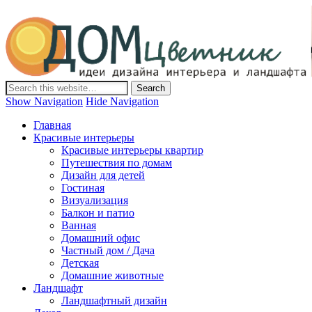
Дом-Цветник
Дизайн интерьера и ландшафта, декор и обустройство дома.
Идеи со всего мира.
Show Navigation
Hide Navigation
Главная
Красивые интерьеры
Красивые интерьеры квартир
Путешествия по домам
Дизайн для детей
Гостиная
Визуализация
Балкон и патио
Ванная
Домашний офис
Частный дом / Дача
Детская
Домашние животные
Ландшафт
Ландшафтный дизайн