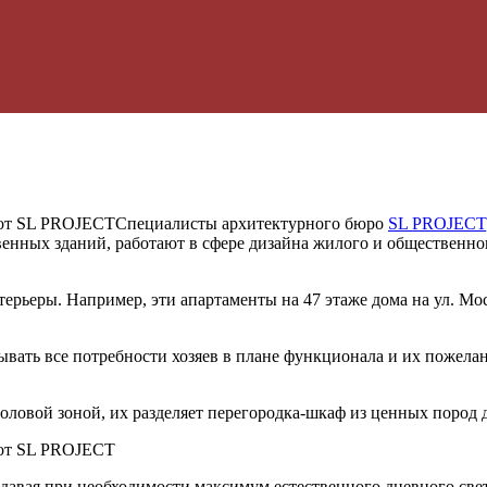
Специалисты архитектурного бюро
SL PROJECT
ных зданий, работают в сфере дизайна жилого и общественног
ерьеры. Например, эти апартаменты на 47 этаже дома на ул. 
вать все потребности хозяев в плане функционала и их пожела
толовой зоной, их разделяет перегородка-шкаф из ценных пород 
авая при необходимости максимум естественного дневного света