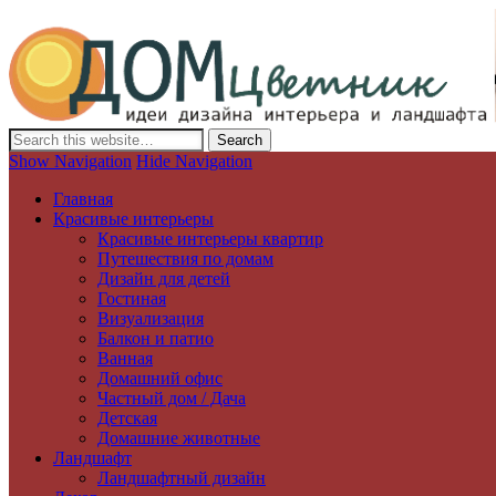
Дизайн интерьера и ландшафта, декор и обустройство дома. Иде
Show Navigation
Hide Navigation
Главная
Красивые интерьеры
Красивые интерьеры квартир
Путешествия по домам
Дизайн для детей
Гостиная
Визуализация
Балкон и патио
Ванная
Домашний офис
Частный дом / Дача
Детская
Домашние животные
Ландшафт
Ландшафтный дизайн