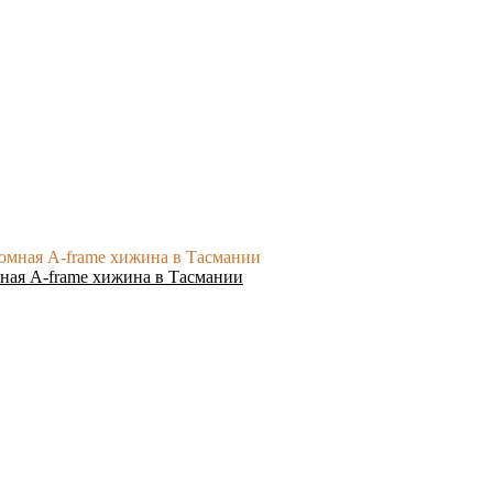
ная A-frame хижина в Тасмании