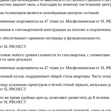
стью закроют окна, а благодаря их нежному пастельному цвету 
м телевизором является своеобразным центром гостиной.
льников в гипсокартонной конструкции на потолке и подсвеченн
 и обеспечивают гармонию интерьера и функциональности.
отолков любого уровня сложности из гипсокартона, с элементам
 по цене результат.
хникой кухня, поддерживает общий стиль квартиры. Часть техни
ду кухонным гарнитуром и белой стеной зеркало, визуально ра
о же время удобные кресла, позволяют разместить до 8 человек.
на окнах, белая стена стена со встроенной техникой, стена за с