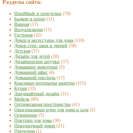
Разделы сайта:
HandMade и переделки
(79)
Балкон и патио
(11)
Ванная
(17)
Визуализация
(11)
Гостиная
(32)
Декор и аксессуары для дома
(118)
Декор стен, окон и дверей
(58)
Детская
(37)
Дизайн для детей
(20)
Дизайнерские штучки
(37)
Домашние животные
(5)
Домашний офис
(6)
Домашний текстиль
(17)
Красивые интерьеры квартир
(115)
Кухня
(33)
Ландшафтный дизайн
(31)
Мебель
(80)
Оптимизация пространства
(41)
Оригинальные идеи для дома и сада
(2)
Освещение
(5)
Покупки для дома
(30)
Праздничный декор
(21)
Прихожая
(1)