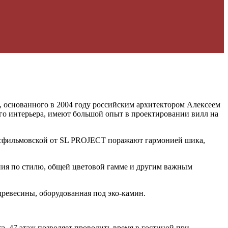
, основанного в 2004 году российским архитектором Алексеем
о интерьера, имеют большой опыт в проектировании вилл на
Мосфильмовской от SL PROJECT поражают гармонией шика,
ния по стилю, общей цветовой гамме и другим важным
древесины, оборудованная под эко-камин.
. 47 этаж позволяет проводить время в гостиной при