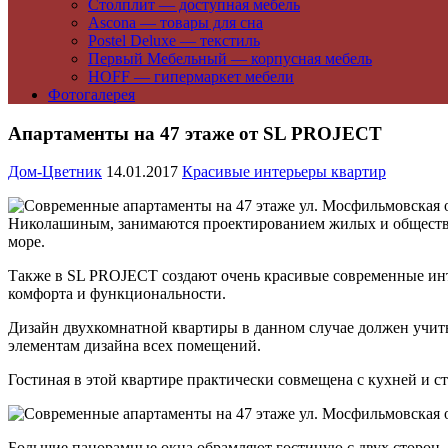
Столплит — доступная мебель
Ascona — товары для сна
Postel Deluxe — текстиль
Первый Мебельный — корпусная мебель
HOFF — гипермаркет мебели
Фотогалерея
Апартаменты на 47 этаже от SL PROJECT
Дом-Цветник
14.01.2017
Красивые интерьеры квартир
Николашиным, занимаются проектированием жилых и обществен
море.
Также в SL PROJECT создают очень красивые современные инт
комфорта и функциональности.
Дизайн двухкомнатной квартиры в данном случае должен учиты
элементам дизайна всех помещений.
Гостиная в этой квартире практически совмещена с кухней и с
Большие панорамные окна обрамляют гостиную с двух сторон, д