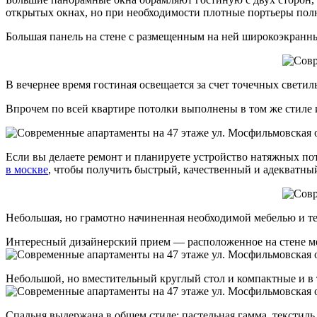
открытых окнах, но при необходимости плотные портьеры полно
Большая панель на стене с размещенным на ней широкоэкранны
В вечернее время гостиная освещается за счет точечных свети
Впрочем по всей квартире потолки выполнены в том же стиле
Если вы делаете ремонт и планируете устройство натяжных п
в москве
, чтобы получить быстрый, качественный и адекватный
Небольшая, но грамотно начиненная необходимой мебелью и те
Интересный дизайнерский прием — расположенное на стене меж
Небольшой, но вместительный круглый стол и компактные и в т
Спальня выдержана в общем стиле: пастельная гамма, текстиль 