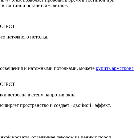
в гостиной останется «светло».
ого натяжного потолка.
и освещения и натяжными потолками, можете
купить армстронг
ки встроена в стену напротив окна.
сширяет пространство и создает «двойной» эффект.
пинкой кровати, отделанная декором из ценных пород