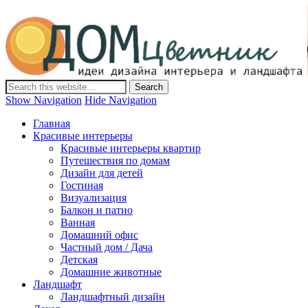
Дом-Цветник
Дизайн интерьера и ландшафта, декор и обустройство дома.
Идеи со всего мира.
Show Navigation
Hide Navigation
Главная
Красивые интерьеры
Красивые интерьеры квартир
Путешествия по домам
Дизайн для детей
Гостиная
Визуализация
Балкон и патио
Ванная
Домашний офис
Частный дом / Дача
Детская
Домашние животные
Ландшафт
Ландшафтный дизайн