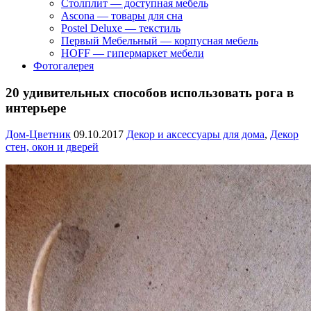
Столплит — доступная мебель
Ascona — товары для сна
Postel Deluxe — текстиль
Первый Мебельный — корпусная мебель
HOFF — гипермаркет мебели
Фотогалерея
20 удивительных способов использовать рога в
интерьере
Дом-Цветник
09.10.2017
Декор и аксессуары для дома
,
Декор
стен, окон и дверей