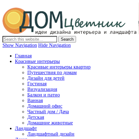
Дом-Цветник
Дизайн интерьера и ландшафта, декор и обустройство дома.
Идеи со всего мира.
Show Navigation
Hide Navigation
Главная
Красивые интерьеры
Красивые интерьеры квартир
Путешествия по домам
Дизайн для детей
Гостиная
Визуализация
Балкон и патио
Ванная
Домашний офис
Частный дом / Дача
Детская
Домашние животные
Ландшафт
Ландшафтный дизайн