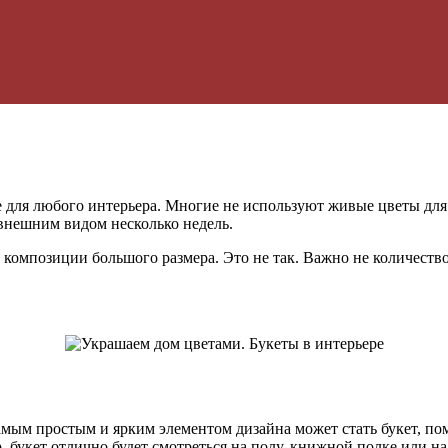
для любого интерьера. Многие не используют живые цветы для д
 внешним видом несколько недель.
 композиции большого размера. Это не так. Важно не количество
амым простым и ярким элементом дизайна может стать букет, по
букет отлично будет смотреться на полу, книжной полке или на