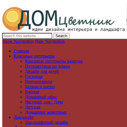
Дизайн интерьера и ландшафта, декор и обустройство дома. Иде
Show Navigation
Hide Navigation
Главная
Красивые интерьеры
Красивые интерьеры квартир
Путешествия по домам
Дизайн для детей
Гостиная
Визуализация
Балкон и патио
Ванная
Домашний офис
Частный дом / Дача
Детская
Домашние животные
Ландшафт
Ландшафтный дизайн