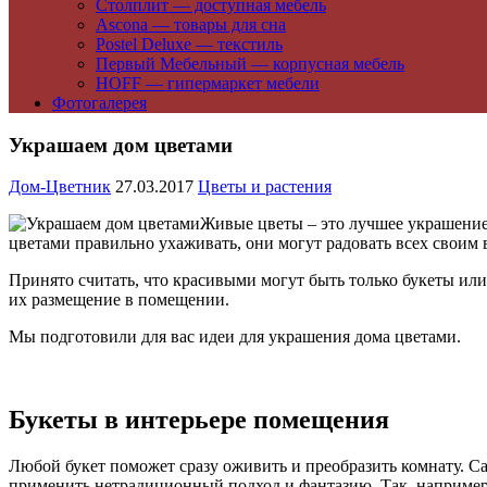
Столплит — доступная мебель
Ascona — товары для сна
Postel Deluxe — текстиль
Первый Мебельный — корпусная мебель
HOFF — гипермаркет мебели
Фотогалерея
Украшаем дом цветами
Дом-Цветник
27.03.2017
Цветы и растения
Живые цветы – это лучшее украшение 
цветами правильно ухаживать, они могут радовать всех своим
Принято считать, что красивыми могут быть только букеты или
их размещение в помещении.
Мы подготовили для вас идеи для украшения дома цветами.
Букеты в интерьере помещения
Любой букет поможет сразу оживить и преобразить комнату. С
применить нетрадиционный подход и фантазию. Так, например, 