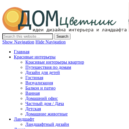
Дом-Цветник
Дизайн интерьера и ландшафта, декор и обустройство дома.
Идеи со всего мира.
Show Navigation
Hide Navigation
Главная
Красивые интерьеры
Красивые интерьеры квартир
Путешествия по домам
Дизайн для детей
Гостиная
Визуализация
Балкон и патио
Ванная
Домашний офис
Частный дом / Дача
Детская
Домашние животные
Ландшафт
Ландшафтный дизайн