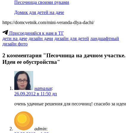
Песочница своими руками
Домик для детей на даче
https://domcvetnik.com/mini-veranda-dlya-dachi/
Присоединяйся к нам в ТГ
дети на даче
дизайн дачи
дизайн для детей
ландшафтный
дизайн фото
2 комментария "Песочница на дачном участке.
Идеи ее обустройства"
наталия
:
26.09.2012 в 11:50 дп
очень удачные решения для песочниц! спасибо за идеи
admin
: