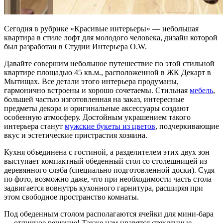
Сегодня в рубрике «Красивые интерьеры» — небольшая
квартира в стиле лофт для молодого человека, дизайн которой
был разработан в Студии Интерьера O.W.
Давайте совершим небольшое путешествие по этой стильной
квартире площадью 45 кв.м., расположенной в ЖК Декарт в
Мытищах. Все детали этого интерьера продуманы,
гармонично встроены и хорошо сочетаемы. Стильная
мебель
,
большей частью изготовленная на заказ, интересные
предметы декора и оригинальные аксессуары создают
особенную атмосферу. Достойным украшением такого
интерьера станут
мужские букеты из цветов
, подчеркивающие
вкус и эстетические пристрастия хозяина.
Кухня объединена с гостиной, а разделителем этих двух зон
выступает компактный обеденный стол со столешницей из
деревянного слэба (специально подготовленной доски). Судя
по фото, возможно даже, что при необходимости часть стола
задвигается вовнутрь кухонного гарнитура, расширяя при
этом свободное пространство комнаты.
Под обеденным столом располагаются ячейки для мини-бара
— отличное решение! Также нам нравятся стеклянные