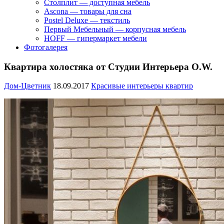
Столплит — доступная мебель
Ascona — товары для сна
Postel Deluxe — текстиль
Первый Мебельный — корпусная мебель
HOFF — гипермаркет мебели
Фотогалерея
Квартира холостяка от Студии Интерьера O.W.
Дом-Цветник
18.09.2017
Красивые интерьеры квартир