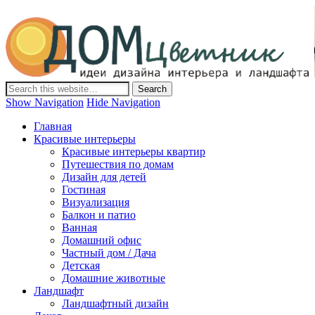
Дом-Цветник
Дизайн интерьера и ландшафта, декор и обустройство дома.
Идеи со всего мира.
Show Navigation
Hide Navigation
Главная
Красивые интерьеры
Красивые интерьеры квартир
Путешествия по домам
Дизайн для детей
Гостиная
Визуализация
Балкон и патио
Ванная
Домашний офис
Частный дом / Дача
Детская
Домашние животные
Ландшафт
Ландшафтный дизайн