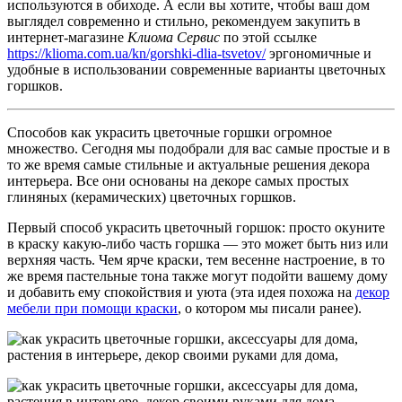
используются в обиходе. А если вы хотите, чтобы ваш дом
выглядел современно и стильно, рекомендуем закупить в
интернет-магазине
Клиома Сервис
по этой ссылке
https://klioma.com.ua/kn/gorshki-dlia-tsvetov/
эргономичные и
удобные в использовании современные варианты цветочных
горшков.
Способов как украсить цветочные горшки огромное
множество. Сегодня мы подобрали для вас самые простые и в
то же время самые стильные и актуальные решения декора
интерьера. Все они основаны на декоре самых простых
глиняных (керамических) цветочных горшков.
Первый способ украсить цветочный горшок: просто окуните
в краску какую-либо часть горшка — это может быть низ или
верхняя часть. Чем ярче краски, тем весенне настроение, в то
же время пастельные тона также могут подойти вашему дому
и добавить ему спокойствия и уюта (эта идея похожа на
декор
мебели при помощи краски
, о котором мы писали ранее).