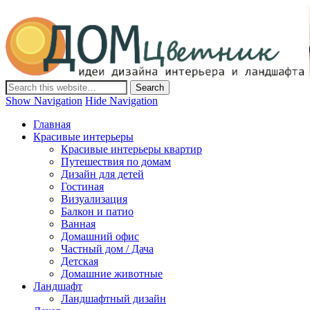
Дом-Цветник
Дизайн интерьера и ландшафта, декор и обустройство дома.
Идеи со всего мира.
Show Navigation
Hide Navigation
Главная
Красивые интерьеры
Красивые интерьеры квартир
Путешествия по домам
Дизайн для детей
Гостиная
Визуализация
Балкон и патио
Ванная
Домашний офис
Частный дом / Дача
Детская
Домашние животные
Ландшафт
Ландшафтный дизайн